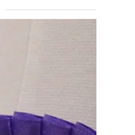
Großer Preis von
Freiolsheim!
Dieses Jahr 2019 ist das große
Verstanstaltungsjahr zu "800 Jahre
Freiolsheim". Hierzu wird natürlich auch der
Reitclub Moosbronn e.V....