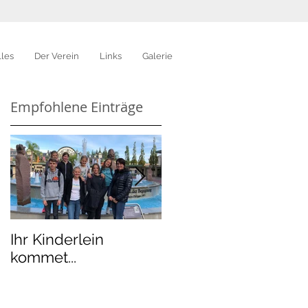
lles
Der Verein
Links
Galerie
Empfohlene Einträge
Ihr Kinderlein
Island in Moosbronn
kommet...
- Kurswochenende
mit Styrmir Árnason