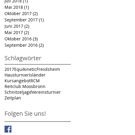
Juli 2018
(1)
1 Beitrag
Mai 2018
(1)
1 Beitrag
Oktober 2017
(2)
2 Beiträge
September 2017
(1)
1 Beitrag
Juni 2017
(2)
2 Beiträge
Mai 2017
(2)
2 Beiträge
Oktober 2016
(3)
3 Beiträge
September 2016
(2)
2 Beiträge
Schlagwörter
2017
Equikinetic
Freiolsheim
Hausturnier
Isländer
Kursangebot
RCM
Reitclub Moosbronn
Schnitzeljagd
Vereinsturnier
Zeitplan
Folgen Sie uns!