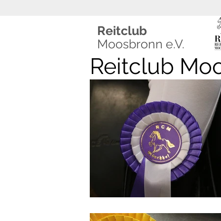
Reitclub
Moosbronn e.V.
Reitclub Mo